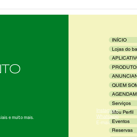
Carr
High
INÍCIO
Lojas do ba
APLICATI
NTO
PRODUTO
ANUNCIA
QUEM SO
AGENDAM
Serviços
Instagram
Meu Perfil
Whatsapp
iais e muito mais.
Eventos
E-mail
Reservas