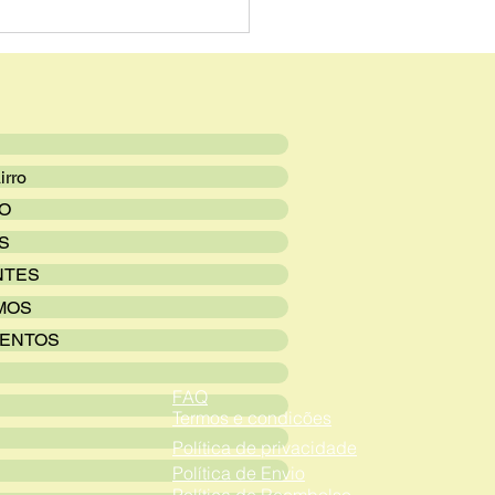
o Volkswagen Jetta
line 2.0 TSI
irro
VO
S
NTES
MOS
ENTOS
FAQ
Termos e condicões
Política de privacidade
Política de Envio
Política de Reembolso