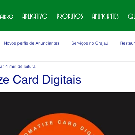
bairro
APLICATIVO
PRODUTOS
ANUNCIANTES
QU
Novos perfis de Anunciantes
Serviços no Grajaú
Restaur
ar.
1 min de leitura
no Grajaú
Locações no Grajaú
Veículos no Grajaú
e Card Digitais