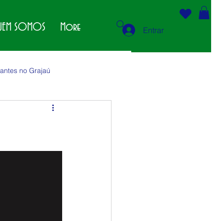
EM SOMOS
More
Entrar
antes no Grajaú