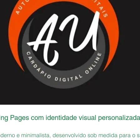
ding Pages com identidade visual personalizad
derno e minimalista, desenvolvido sob medida para o 