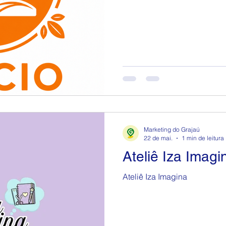
Marketing do Grajaú
22 de mai.
1 min de leitura
Ateliê Iza Imagi
Ateliê Iza Imagina