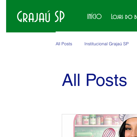
Grajaú SP
INÍCIO
Lojas do 
All Posts
Institucional Grajaú SP
Produtos no Grajaú
Eventos 
All Posts