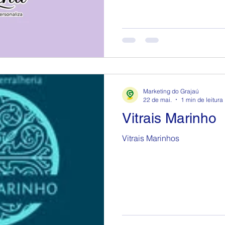
Marketing do Grajaú
22 de mai.
1 min de leitura
Vitrais Marinho
Vitrais Marinhos