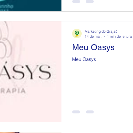
Marketing do Grajaú
14 de mai.
1 min de leitura
Meu Oasys
Meu Oasys