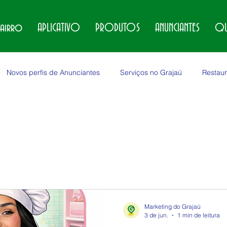
bairro
APLICATIVO
PRODUTOS
ANUNCIANTES
QU
Novos perfis de Anunciantes
Serviços no Grajaú
Restaur
no Grajaú
Locações no Grajaú
Veículos no Grajaú
Marketing do Grajaú
3 de jun.
1 min de leitura