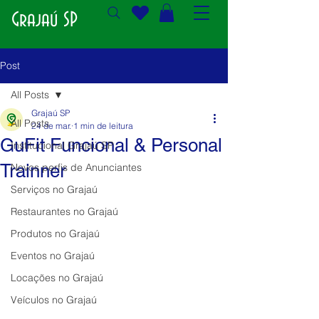
Grajaú SP
Post
All Posts
Grajaú SP
All Posts
24 de mar.
1 min de leitura
GuFit Funcional & Personal
Institucional Grajaú SP
Trainner
Novos perfis de Anunciantes
Serviços no Grajaú
Restaurantes no Grajaú
Produtos no Grajaú
Eventos no Grajaú
Locações no Grajaú
Veículos no Grajaú