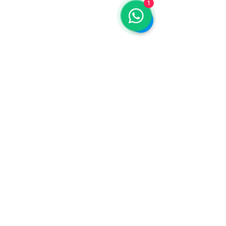
1
Serviços no Grajaú
Novos perfis de Anunciantes
Eventos no Grajaú
Ver tudo
Posts recentes