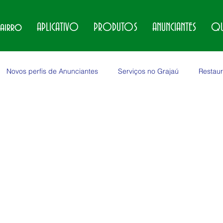
bairro
APLICATIVO
PRODUTOS
ANUNCIANTES
QU
Novos perfis de Anunciantes
Serviços no Grajaú
Restaur
no Grajaú
Locações no Grajaú
Veículos no Grajaú