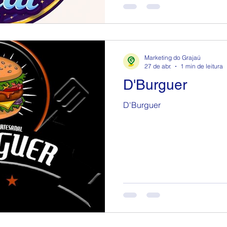
Marketing do Grajaú
27 de abr.
1 min de leitura
D'Burguer
D'Burguer