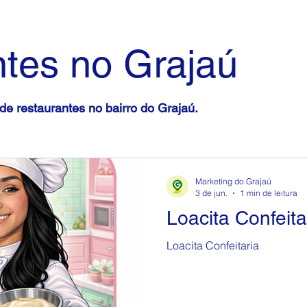
tes no Grajaú
de restaurantes no bairro do Grajaú.
Marketing do Grajaú
3 de jun.
1 min de leitura
Loacita Confeita
Loacita Confeitaria