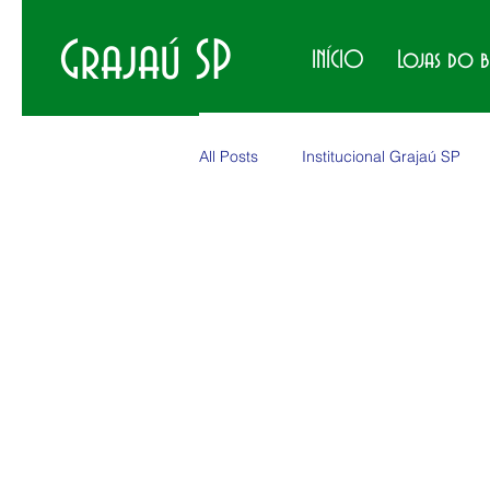
Grajaú SP
INÍCIO
Lojas do 
All Posts
Institucional Grajaú SP
Produtos no Grajaú
Eventos 