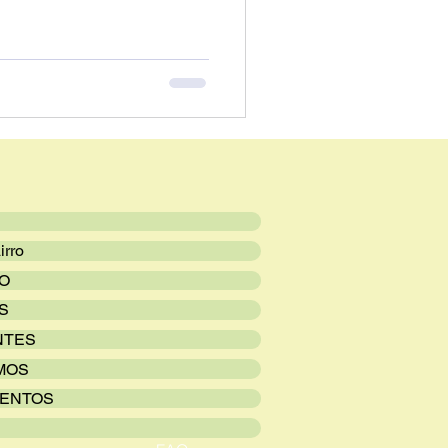
irro
VO
S
NTES
MOS
ENTOS