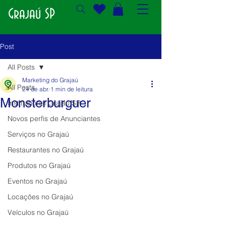
Grajaú SP
Post
All Posts
Marketing do Grajaú
All Posts
24 de abr.
1 min de leitura
Monsterburguer
Institucional Grajaú SP
Novos perfis de Anunciantes
Serviços no Grajaú
Restaurantes no Grajaú
Produtos no Grajaú
Eventos no Grajaú
Locações no Grajaú
Veículos no Grajaú