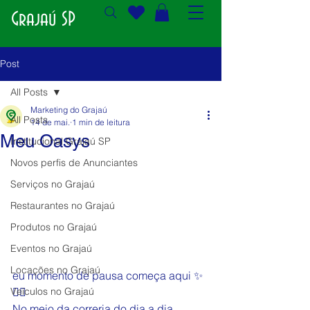
Grajaú SP
Post
All Posts
Marketing do Grajaú
All Posts
14 de mai.
1 min de leitura
Meu Oasys
Institucional Grajaú SP
Novos perfis de Anunciantes
Serviços no Grajaú
Restaurantes no Grajaú
Produtos no Grajaú
Eventos no Grajaú
Locações no Grajaú
eu momento de pausa começa aqui ✨
Veículos no Grajaú
💆‍♀️
No meio da correria do dia a dia, 