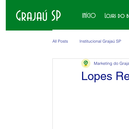
Grajaú SP
INÍCIO
Lojas do 
All Posts
Institucional Grajaú SP
Marketing do Graj
Produtos no Grajaú
Eventos 
Lopes R