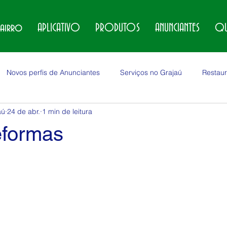
bairro
APLICATIVO
PRODUTOS
ANUNCIANTES
QU
Novos perfis de Anunciantes
Serviços no Grajaú
Restaur
aú
24 de abr.
1 min de leitura
no Grajaú
Locações no Grajaú
Veículos no Grajaú
eformas