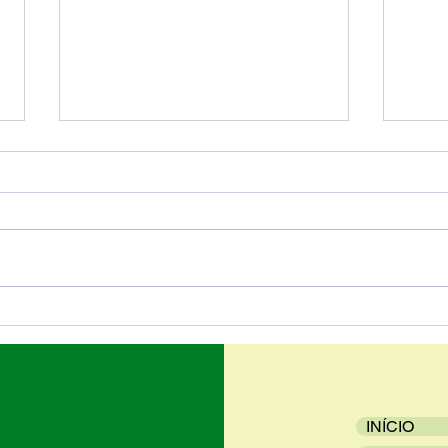
Vitr
Ateliê Iza Imagina
INÍCIO