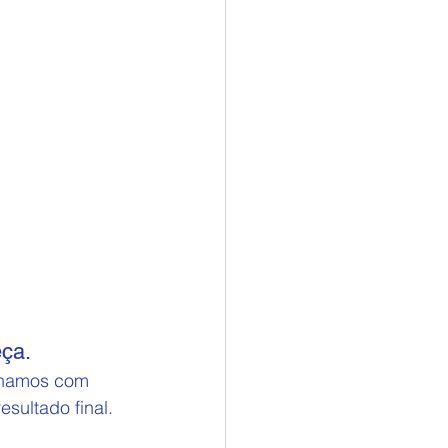
ça.
alhamos com 
sultado final.