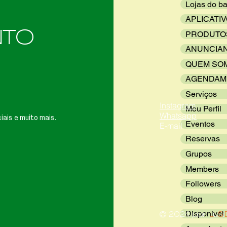
Lojas do ba
APLICATI
NTO
PRODUTO
ANUNCIA
QUEM SO
AGENDAM
Serviços
Instagram
Meu Perfil
Whatsapp
iais e muito mais.
Eventos
E-mail
Reservas
Grupos
Members
Followers
Blog
Disponível
© 2024 por
L
u
S
i