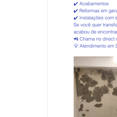
✔️ Acabamentos
✔️ Reformas em ger
✔️ Instalações com
Se você quer trans
acabou de encontrar
📲 Chama no direct
💡 Atendimento em S