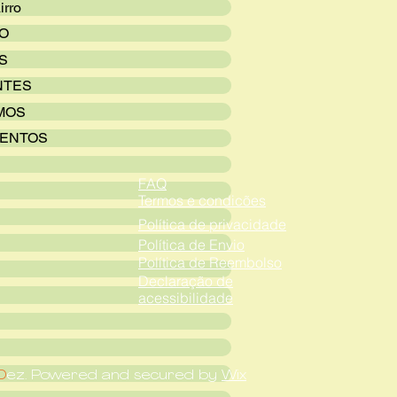
irro
VO
S
NTES
MOS
ENTOS
FAQ
Termos e condicões
Política de privacidade
Política de Envio
Política de Reembolso
Declaração de
acessibilidade
D
ez. Powered and secured by
Wix