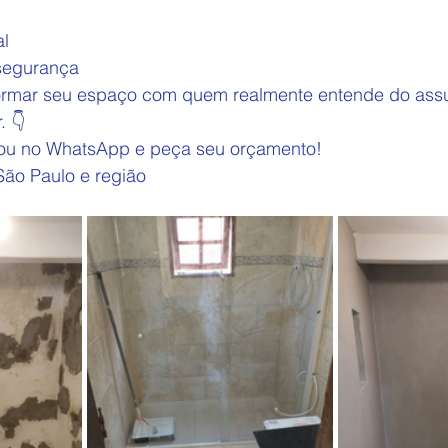
al
 segurança
formar seu espaço com quem realmente entende do ass
. 👇
 ou no WhatsApp e peça seu orçamento!
ão Paulo e região