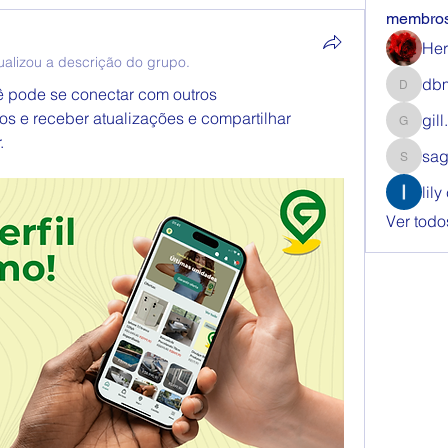
membro
Her
ualizou a descrição do grupo.
dbm
 pode se conectar com outros 
dbmrwor
os e receber atualizações e compartilhar 
gil
gill.nrd
.
sag
sagares
lily
Ver todo