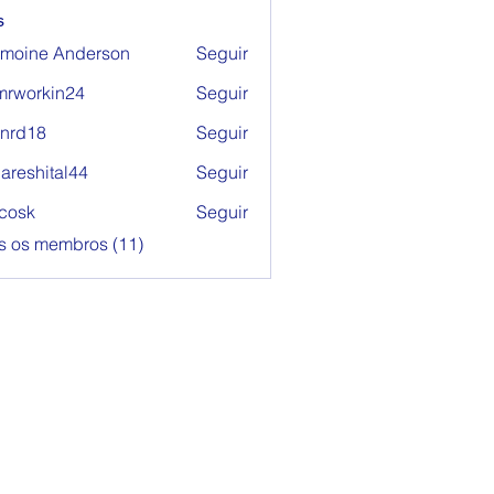
s
moine Anderson
Seguir
rworkin24
Seguir
kin24
l.nrd18
Seguir
18
areshital44
Seguir
hital44
 cosk
Seguir
s os membros (11)