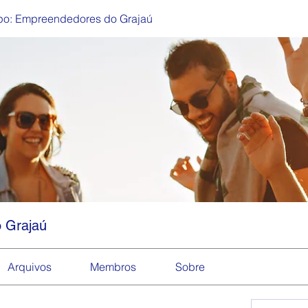
po: Empreendedores do Grajaú
 Grajaú
Arquivos
Membros
Sobre