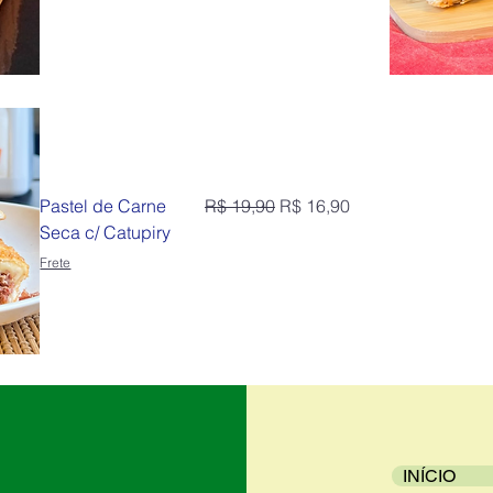
Preço normal
Preço promocional
Pastel de Carne
R$ 19,90
R$ 16,90
Seca c/ Catupiry
Frete
INÍCIO