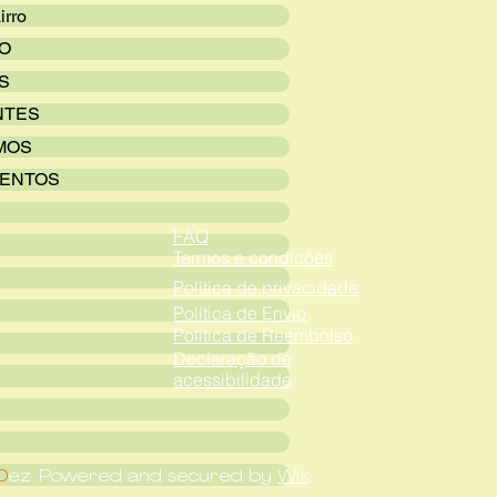
irro
VO
S
NTES
MOS
ENTOS
FAQ
Termos e condicões
Política de privacidade
Política de Envio
Política de Reembolso
Declaração de
acessibilidade
D
ez. Powered and secured by
Wix