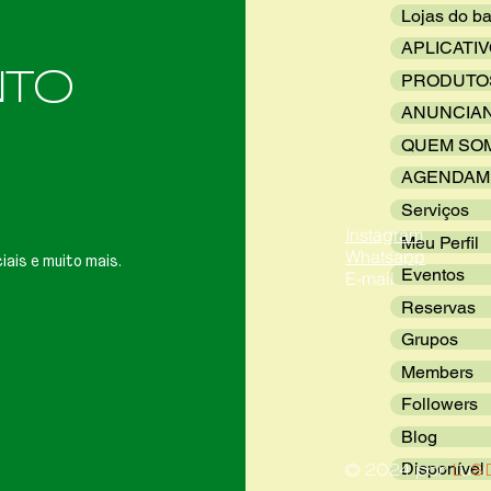
Lojas do ba
APLICATI
NTO
PRODUTO
ANUNCIA
QUEM SO
AGENDAM
Serviços
Instagram
Meu Perfil
Whatsapp
iais e muito mais.
Eventos
E-mail
Reservas
Grupos
Members
Followers
Blog
Disponível
© 2024 por
L
u
S
i