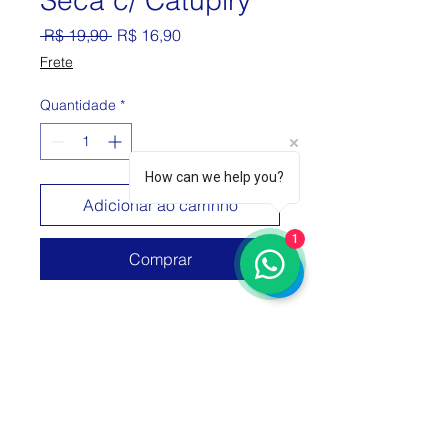
Seca c/ Catupiry
Preço normal
Preço promocional
 R$ 19,90 
R$ 16,90
Frete
Quantidade
*
How can we help you?
Adicionar ao carrinho
1
Comprar