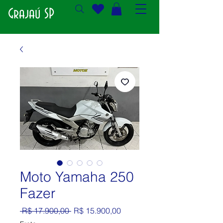
Grajaú SP
Moto Yamaha 250
Fazer
Preço normal
Preço promocional
 R$ 17.900,00 
R$ 15.900,00