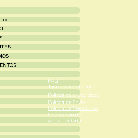
irro
VO
S
NTES
MOS
ENTOS
FAQ
Termos e condicões
Política de privacidade
Política de Envio
Política de Reembolso
Declaração de
acessibilidade