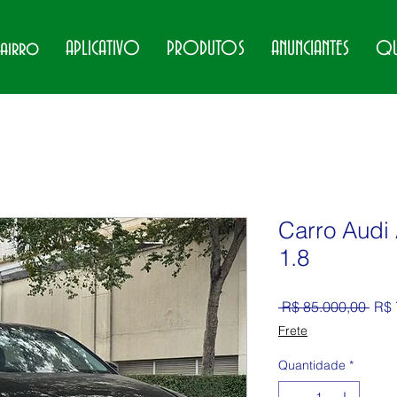
bairro
APLICATIVO
PRODUTOS
ANUNCIANTES
QU
Carro Audi
1.8
Preç
 R$ 85.000,00 
R$ 
Frete
Quantidade
*