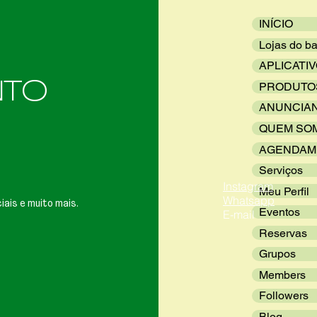
INÍCIO
Lojas do ba
APLICATI
NTO
PRODUTO
ANUNCIA
QUEM SO
AGENDAM
Serviços
Instagram
Meu Perfil
Whatsapp
iais e muito mais.
Eventos
E-mail
Reservas
Grupos
Members
Followers
Blog