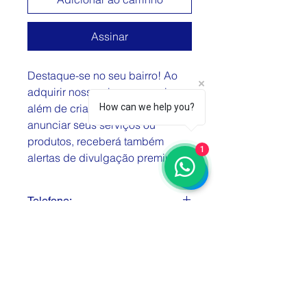
Assinar
Destaque-se no seu bairro! Ao
adquirir nosso plano mensal,
além de criar seu perfil para
How can we help you?
anunciar seus serviços ou
produtos, receberá também
1
alertas de divulgação premium.
Telefone:
(11) 96621-6797
Endereço:
Rua São Francisco, Nº112 - Jardim
Diferenciais:
Eliana
Casamento / Eventos / Festas de