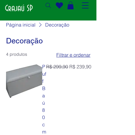
Grajaú SP
Página inicial
Decoração
Decoração
4 produtos
Filtrar e ordenar
Preço normal
Preço promocional
P
R$ 299,90
R$ 239,90
uf
f
B
a
ú
8
0
c
m